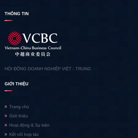
THÔNG TIN
HỘI ĐỒNG DOANH NGHIỆP VIỆT - TRUNG
GIỚI THIỆU
Trang chủ
Giới thiệu
Hoạt động & Sự kiện
Kết nối hợp tác