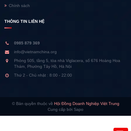
Chính sách
THÔNG TIN LIÊN HỆ
0985 879 369
info@vietnamchina.org
Phòng 505, tầng 5, tòa nhà Viglacera, số 676 Hoàng Hoa
Thám, Phường Tây Hồ, Hà Nội
Thứ 2 - Chủ nhật : 8:00 - 22:00
© Bản quyền thuộc về
Hội Đồng Doanh Nghiệp Việt Trung
Cung cấp bởi Sapo