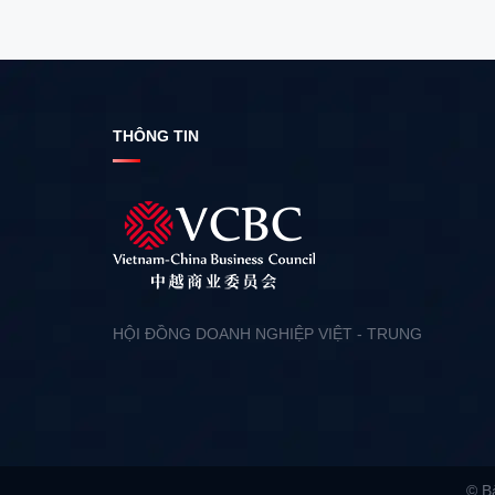
THÔNG TIN
HỘI ĐỒNG DOANH NGHIỆP VIỆT - TRUNG
© B