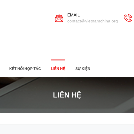
EMAIL
contact@vietnamchina.org
KẾT NỐI HỢP TÁC
LIÊN HỆ
SỰ KIỆN
LIÊN HỆ