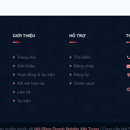
GIỚI THIỆU
HỖ TRỢ
T
Trang chủ
Tìm kiếm
Giới thiệu
Đăng nhập
Hoạt động & Sự kiện
Đăng ký
Kết nối hợp tác
Chính sách
Liên hệ
Sự kiện
ản quyền thuộc về
Hội Đồng Doanh Nghiệp Việt Trung
|
Cung cấp bởi 