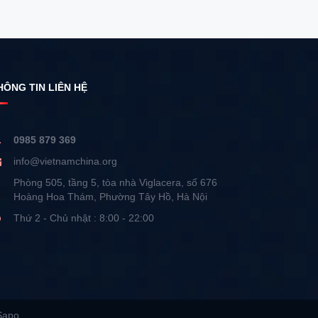
HÔNG TIN LIÊN HỆ
0985 879 369
info@vietnamchina.org
Phòng 505, tầng 5, tòa nhà Viglacera, số 676
Hoàng Hoa Thám, Phường Tây Hồ, Hà Nội
Thứ 2 - Chủ nhật : 8:00 - 22:00
Sapo