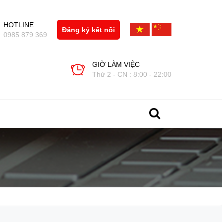
HOTLINE
Đăng ký kết nối
0985 879 369
GIỜ LÀM VIỆC
Thứ 2 - CN : 8:00 - 22:00