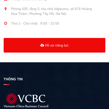
Phòng 505, tầng 5, tòa nhà Viglacera, số 676 Hoàng
Hoa Thám, Phường Tây Hồ, Hà Nội
Thứ 2 - Chủ nhật : 8:00 - 22:00
Hồ sơ năng lực
THÔNG TIN