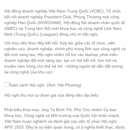
Hội đồng doanh nghiệp Việt Nam-Trung Quốc (VCBC), Tổ chức
kết nối doanh nghiệp President Club, Phòng Thương mại công
nghiệp Hàn Quốc (KORCHAM), Hội đồng Nữ doanh nhân quốc tế
(IWEC) và Trung tâm Đổi mới khoa học và công nghệ Lihe Nam
Ninh (Trung Quốc) (Leaguer) đồng chủ trì Hội nghị.
Với mục tiêu thúc đẩy kết nối, hợp tác giữa các tổ chức, viện
nghiên cứu, doanh nghiệp, chính phủ trong lĩnh vực công nghệ và
đổi mới sáng tạo, Hội nghị nhằm hỗ trợ các startup, phát triển
doanh nghiệp đổi mới sáng tạo, tạo cơ hội kết nối, học hỏi và
truyền cảm hứng cho thế hệ trẻ - những người sẽ dẫn dắt tương
lai công nghệ của khu vực.
Hội nghị thu hút sự tham gia của đông đảo đại biểu.
Phát biểu khai mạc, ông Tạ Đình Thi, Phó Chủ nhiệm Ủy ban
Khoa học, Công nghệ và Môi trường của Quốc hội nhấn mạnh,
Việt Nam hoan nghênh và đánh giá cao việc tổ chức Hội nghị
APIT 2025. Đây là sự kiện quan trọng, có ý nghĩa thiết thực, được