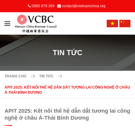
0985 879 369
contact@vietnamchina.org
TIN TỨC
TRANG CHỦ
TIN TỨC
APIT 2025: KẾT NỐI THẾ HỆ DẪN DẮT TƯƠNG LAI CÔNG NGHỆ Ở CHÂU
Á-THÁI BÌNH DƯƠNG
APIT 2025: Kết nối thế hệ dẫn dắt tương lai công
nghệ ở châu Á-Thái Bình Dương