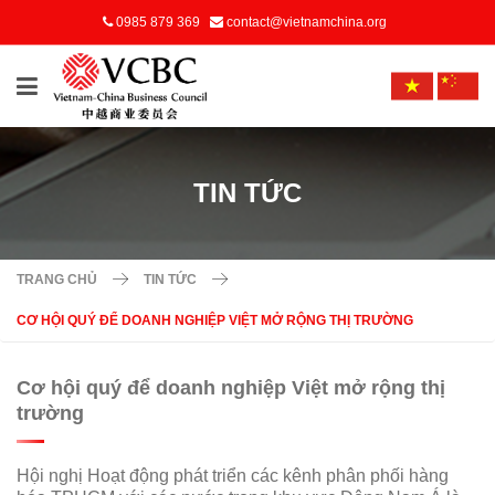
0985 879 369
contact@vietnamchina.org
TIN TỨC
TRANG CHỦ
TIN TỨC
CƠ HỘI QUÝ ĐỂ DOANH NGHIỆP VIỆT MỞ RỘNG THỊ TRƯỜNG
Cơ hội quý để doanh nghiệp Việt mở rộng thị
trường
Hội nghị Hoạt động phát triển các kênh phân phối hàng