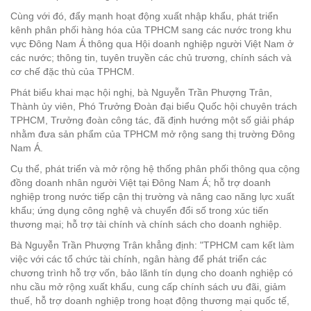
Cùng với đó, đẩy mạnh hoạt động xuất nhập khẩu, phát triển
kênh phân phối hàng hóa của TPHCM sang các nước trong khu
vực Đông Nam Á thông qua Hội doanh nghiệp người Việt Nam ở
các nước; thông tin, tuyên truyền các chủ trương, chính sách và
cơ chế đặc thù của TPHCM.
Phát biểu khai mạc hội nghị, bà Nguyễn Trần Phượng Trân,
Thành ủy viên, Phó Trưởng Đoàn đại biểu Quốc hội chuyên trách
TPHCM, Trưởng đoàn công tác, đã định hướng một số giải pháp
nhằm đưa sản phẩm của TPHCM mở rộng sang thị trường Đông
Nam Á.
Cụ thể, phát triển và mở rộng hệ thống phân phối thông qua cộng
đồng doanh nhân người Việt tại Đông Nam Á; hỗ trợ doanh
nghiệp trong nước tiếp cận thị trường và nâng cao năng lực xuất
khẩu; ứng dụng công nghệ và chuyển đổi số trong xúc tiến
thương mại; hỗ trợ tài chính và chính sách cho doanh nghiệp.
Bà Nguyễn Trần Phượng Trân khẳng định: "TPHCM cam kết làm
việc với các tổ chức tài chính, ngân hàng để phát triển các
chương trình hỗ trợ vốn, bảo lãnh tín dụng cho doanh nghiệp có
nhu cầu mở rộng xuất khẩu, cung cấp chính sách ưu đãi, giảm
thuế, hỗ trợ doanh nghiệp trong hoạt động thương mại quốc tế,