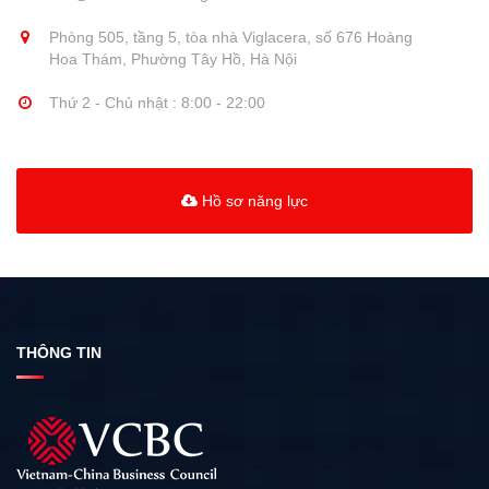
Phòng 505, tầng 5, tòa nhà Viglacera, số 676 Hoàng
Hoa Thám, Phường Tây Hồ, Hà Nội
Thứ 2 - Chủ nhật : 8:00 - 22:00
Hồ sơ năng lực
THÔNG TIN