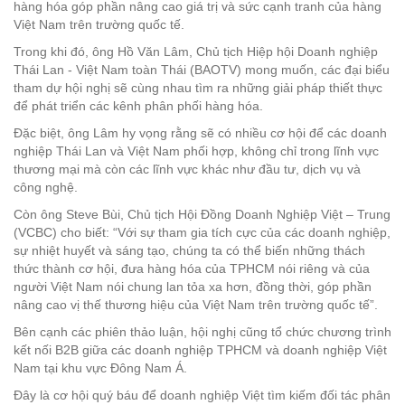
hàng hóa góp phần nâng cao giá trị và sức cạnh tranh của hàng
Việt Nam trên trường quốc tế.
Trong khi đó, ông Hồ Văn Lâm, Chủ tịch Hiệp hội Doanh nghiệp
Thái Lan - Việt Nam toàn Thái (BAOTV) mong muốn, các đại biểu
tham dự hội nghị sẽ cùng nhau tìm ra những giải pháp thiết thực
để phát triển các kênh phân phối hàng hóa.
Đặc biệt, ông Lâm hy vọng rằng sẽ có nhiều cơ hội để các doanh
nghiệp Thái Lan và Việt Nam phối hợp, không chỉ trong lĩnh vực
thương mại mà còn các lĩnh vực khác như đầu tư, dịch vụ và
công nghệ.
Còn ông Steve Bùi, Chủ tịch Hội Đồng Doanh Nghiệp Việt – Trung
(VCBC) cho biết: “Với sự tham gia tích cực của các doanh nghiệp,
sự nhiệt huyết và sáng tạo, chúng ta có thể biến những thách
thức thành cơ hội, đưa hàng hóa của TPHCM nói riêng và của
người Việt Nam nói chung lan tỏa xa hơn, đồng thời, góp phần
nâng cao vị thế thương hiệu của Việt Nam trên trường quốc tế”.
Bên cạnh các phiên thảo luận, hội nghị cũng tổ chức chương trình
kết nối B2B giữa các doanh nghiệp TPHCM và doanh nghiệp Việt
Nam tại khu vực Đông Nam Á.
Đây là cơ hội quý báu để doanh nghiệp Việt tìm kiếm đối tác phân