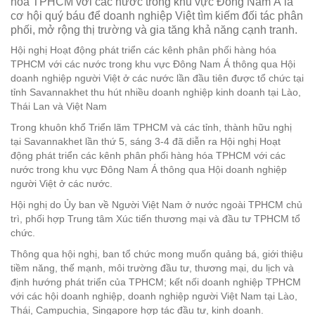
hóa TPHCM với các nước trong khu vực Đông Nam Á là
cơ hội quý báu để doanh nghiệp Việt tìm kiếm đối tác phân
phối, mở rộng thị trường và gia tăng khả năng cạnh tranh.
Hội nghị Hoạt động phát triển các kênh phân phối hàng hóa
TPHCM với các nước trong khu vực Đông Nam Á thông qua Hội
doanh nghiệp người Việt ở các nước lần đầu tiên được tổ chức tại
tỉnh Savannakhet thu hút nhiều doanh nghiệp kinh doanh tại Lào,
Thái Lan và Việt Nam
Trong khuôn khổ Triển lãm TPHCM và các tỉnh, thành hữu nghị
tại Savannakhet lần thứ 5, sáng 3-4 đã diễn ra Hội nghị Hoạt
động phát triển các kênh phân phối hàng hóa TPHCM với các
nước trong khu vực Đông Nam Á thông qua Hội doanh nghiệp
người Việt ở các nước.
Hội nghị do Ủy ban về Người Việt Nam ở nước ngoài TPHCM chủ
trì, phối hợp Trung tâm Xúc tiến thương mại và đầu tư TPHCM tổ
chức.
Thông qua hội nghị, ban tổ chức mong muốn quảng bá, giới thiệu
tiềm năng, thế mạnh, môi trường đầu tư, thương mại, du lịch và
định hướng phát triển của TPHCM; kết nối doanh nghiệp TPHCM
với các hội doanh nghiệp, doanh nghiệp người Việt Nam tại Lào,
Thái, Campuchia, Singapore hợp tác đầu tư, kinh doanh.