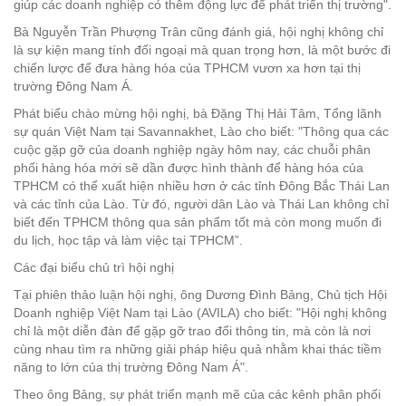
giúp các doanh nghiệp có thêm động lực để phát triển thị trường".
Bà Nguyễn Trần Phượng Trân cũng đánh giá, hội nghị không chỉ
là sự kiện mang tính đối ngoại mà quan trọng hơn, là một bước đi
chiến lược để đưa hàng hóa của TPHCM vươn xa hơn tại thị
trường Đông Nam Á.
Phát biểu chào mừng hội nghị, bà Đặng Thị Hải Tâm, Tổng lãnh
sự quán Việt Nam tại Savannakhet, Lào cho biết: "Thông qua các
cuộc gặp gỡ của doanh nghiệp ngày hôm nay, các chuỗi phân
phối hàng hóa mới sẽ dần được hình thành để hàng hóa của
TPHCM có thể xuất hiện nhiều hơn ở các tỉnh Đông Bắc Thái Lan
và các tỉnh của Lào. Từ đó, người dân Lào và Thái Lan không chỉ
biết đến TPHCM thông qua sản phẩm tốt mà còn mong muốn đi
du lịch, học tập và làm việc tại TPHCM”.
Các đại biểu chủ trì hội nghị
Tại phiên thảo luận hội nghị, ông Dương Đình Bảng, Chủ tịch Hội
Doanh nghiệp Việt Nam tại Lào (AVILA) cho biết: "Hội nghị không
chỉ là một diễn đàn để gặp gỡ trao đổi thông tin, mà còn là nơi
cùng nhau tìm ra những giải pháp hiệu quả nhằm khai thác tiềm
năng to lớn của thị trường Đông Nam Á".
Theo ông Bảng, sự phát triển mạnh mẽ của các kênh phân phối