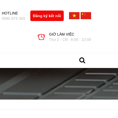
HOTLINE
Đăng ký kết nối
0985 879 369
GIỜ LÀM VIỆC
Thứ 2 - CN : 8:00 - 22:00