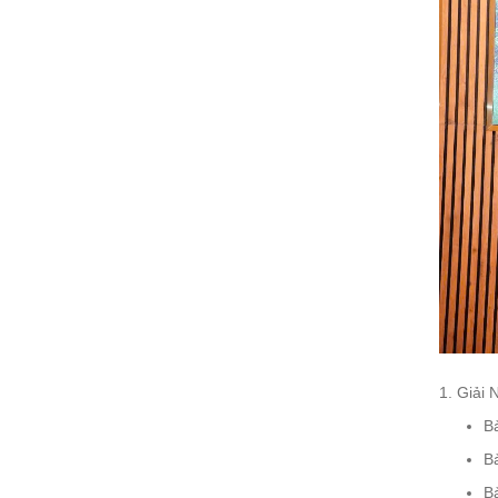
1. Giải 
B
B
Bả