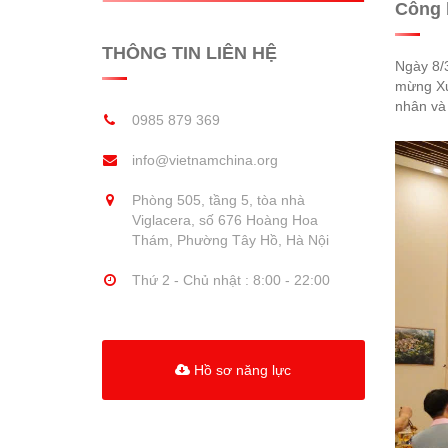
Công 
THÔNG TIN LIÊN HỆ
Ngày 8/
mừng Xu
nhân và
0985 879 369
info@vietnamchina.org
Phòng 505, tầng 5, tòa nhà
Viglacera, số 676 Hoàng Hoa
Thám, Phường Tây Hồ, Hà Nội
Thứ 2 - Chủ nhật : 8:00 - 22:00
Hồ sơ năng lực