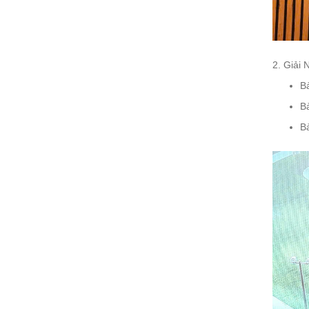
2. Giải 
B
B
B