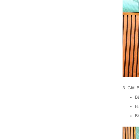
3. Giải 
Bả
B
B