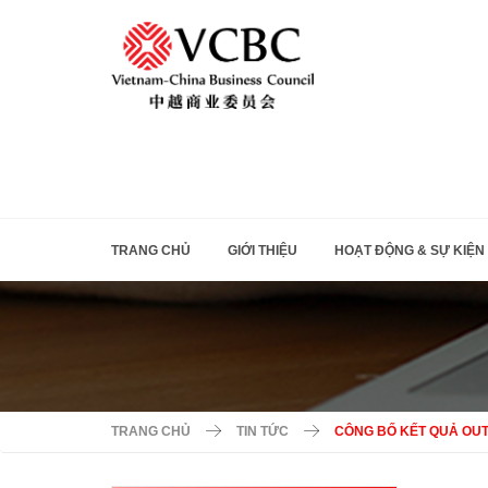
TRANG CHỦ
GIỚI THIỆU
HOẠT ĐỘNG & SỰ KIỆN
TRANG CHỦ
TIN TỨC
CÔNG BỐ KẾT QUẢ OUT