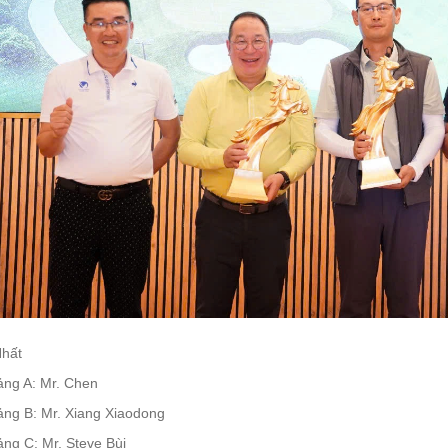
Nhất
ảng A: Mr. Chen
ảng B: Mr. Xiang Xiaodong
ng C: Mr. Steve Bùi