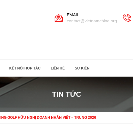
EMAIL
contact@vietnamchina.org
KẾT NỐI HỢP TÁC
LIÊN HỆ
SỰ KIỆN
TIN TỨC
ING GOLF HỮU NGHỊ DOANH NHÂN VIỆT – TRUNG 2026