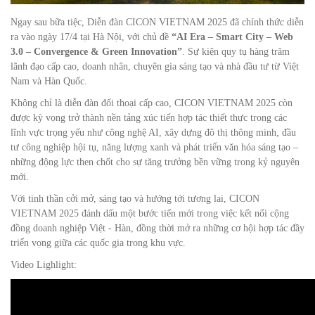
Ngay sau bữa tiệc, Diễn đàn CICON VIETNAM 2025 đã chính thức diễn
ra vào ngày 17/4 tại Hà Nội, với chủ đề
“AI Era – Smart City – Web
3.0 – Convergence & Green Innovation”
. Sự kiện quy tụ hàng trăm
lãnh đạo cấp cao, doanh nhân, chuyên gia sáng tạo và nhà đầu tư từ Việt
Nam và Hàn Quốc.
Không chỉ là diễn đàn đối thoại cấp cao, CICON VIETNAM 2025 còn
được kỳ vọng trở thành nền tảng xúc tiến hợp tác thiết thực trong các
lĩnh vực trọng yếu như công nghệ AI, xây dựng đô thị thông minh, đầu
tư công nghiệp hội tụ, năng lượng xanh và phát triển văn hóa sáng tạo –
những động lực then chốt cho sự tăng trưởng bền vững trong kỷ nguyên
mới.
Với tinh thần cởi mở, sáng tạo và hướng tới tương lai, CICON
VIETNAM 2025 đánh dấu một bước tiến mới trong việc kết nối cộng
đồng doanh nghiệp Việt - Hàn, đồng thời mở ra những cơ hội hợp tác đầy
triển vọng giữa các quốc gia trong khu vực.
Video Lighlight: