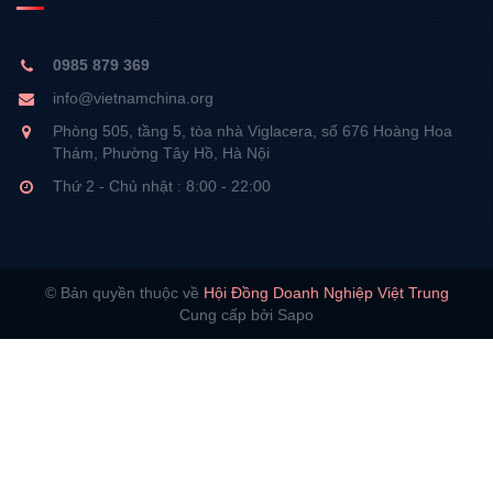
0985 879 369
info@vietnamchina.org
Phòng 505, tầng 5, tòa nhà Viglacera, số 676 Hoàng Hoa
Thám, Phường Tây Hồ, Hà Nội
Thứ 2 - Chủ nhật : 8:00 - 22:00
© Bản quyền thuộc về
Hội Đồng Doanh Nghiệp Việt Trung
Cung cấp bởi Sapo