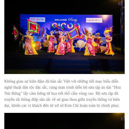
Không gian sự kiện đậm đà bản sắc Việt với những tiết mục biểu diễn
nghệ thuật dân tộc đặc sắc, cùng màn trình diễn bộ sưu tập áo dài “Hoa
Núi Rừng” lấy cảm hứng từ họa tiết thổ cẩm vùng cao. Bộ sưu tập đã
truyền tải thông điệp sâu sắc về sự giao thoa giữa truyền thống và hiện
đại, khiến các vị khách đến từ xứ sở Kim Chi hoàn toàn bị chinh phục.