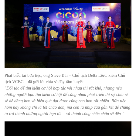
Phát biểu tại bữa tiệc, ông Steve Bùi – Chủ tịch Delta E&C kiêm Chủ
tịch VCBC – đã gửi lời chia sẻ đầy tâm huyết:
"Đối tác để tìm kiếm cơ hội hợp tác với nhau thì rất khó, nhưng nếu
những người bạn tìm kiếm cơ hội để cùng nhau phát triển thì sự chia sẻ
sẽ dễ dàng hơn và hiệu quả đạt được cũng cao hơn rất nhiều. Bữa tiệc
hôm nay không chỉ là lời chào đón, mà còn là nhịp cầu gắn kết để chúng
ta trở thành những người bạn tốt – và thành công chắc chắn sẽ đến.”