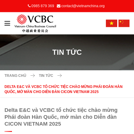
0985 879 369
contact@vietnamchina.org
TIN TỨC
TRANG CHỦ
TIN TỨC
DELTA E&C VÀ VCBC TỔ CHỨC TIỆC CHÀO MỪNG PHÁI ĐOÀN HÀN
QUỐC, MỞ MÀN CHO DIỄN ĐÀN CICON VIETNAM 2025
Delta E&C và VCBC tổ chức tiệc chào mừng
Phái đoàn Hàn Quốc, mở màn cho Diễn đàn
CICON VIETNAM 2025