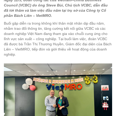
Ngày 12/3, đoàn công tác của
Vietnam–China Business
Council
(VCBC) do ông
Steve Bùi
, Chủ tịch VCBC, dẫn đầu
đã tới thăm và làm việc đầu năm tại trụ sở của
Công ty Cổ
phần Bách Liên – VietMRO
.
Buổi gặp diễn ra trong không khí thân mật nhân dịp đầu năm,
nhằm trao đổi thông tin, tăng cường kết nối giữa VCBC và các
doanh nghiệp Việt Nam đang tham gia vào chuỗi cung ứng cho
lĩnh vực sản xuất – công nghiệp. Tại buổi làm việc, đoàn VCBC
đã được bà
Trần Thị Thương Huyền
, Giám đốc đại diện của Bách
Liên – VietMRO, tiếp đón và giới thiệu về hoạt động của doanh
nghiệp.