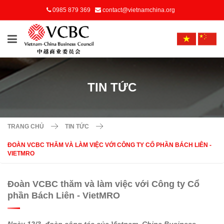
0985 879 369
contact@vietnamchina.org
TIN TỨC
TRANG CHỦ
TIN TỨC
ĐOÀN VCBC THĂM VÀ LÀM VIỆC VỚI CÔNG TY CỔ PHẦN BÁCH LIÊN -
VIETMRO
Đoàn VCBC thăm và làm việc với Công ty Cổ
phần Bách Liên - VietMRO