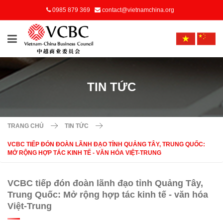
0985 879 369
contact@vietnamchina.org
TIN TỨC
TRANG CHỦ
TIN TỨC
VCBC TIẾP ĐÓN ĐOÀN LÃNH ĐẠO TỈNH QUẢNG TÂY, TRUNG QUỐC:
MỞ RỘNG HỢP TÁC KINH TẾ - VĂN HÓA VIỆT-TRUNG
VCBC tiếp đón đoàn lãnh đạo tỉnh Quảng Tây,
Trung Quốc: Mở rộng hợp tác kinh tế - văn hóa
Việt-Trung