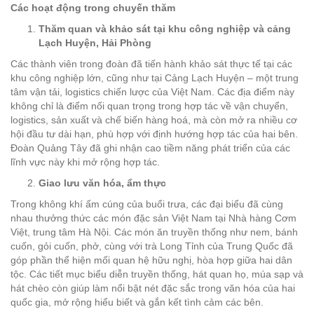
Các hoạt động trong chuyến thăm
Thăm quan và khảo sát tại khu công nghiệp và cảng
Lạch Huyện, Hải Phòng
Các thành viên trong đoàn đã tiến hành khảo sát thực tế tại các
khu công nghiệp lớn, cũng như tại Cảng Lạch Huyện – một trung
tâm vận tải, logistics chiến lược của Việt Nam. Các địa điểm này
không chỉ là điểm nối quan trọng trong hợp tác về vận chuyển,
logistics, sản xuất và chế biến hàng hoá, mà còn mở ra nhiều cơ
hội đầu tư dài hạn, phù hợp với định hướng hợp tác của hai bên.
Đoàn Quảng Tây đã ghi nhận cao tiềm năng phát triển của các
lĩnh vực này khi mở rộng hợp tác.
Giao lưu văn hóa, ẩm thực
Trong không khí ấm cúng của buổi trưa, các đại biểu đã cùng
nhau thưởng thức các món đặc sản Việt Nam tại Nhà hàng Cơm
Việt, trung tâm Hà Nội. Các món ăn truyền thống như nem, bánh
cuốn, gỏi cuốn, phở, cùng với trà Long Tỉnh của Trung Quốc đã
góp phần thể hiện mối quan hệ hữu nghị, hòa hợp giữa hai dân
tộc. Các tiết mục biểu diễn truyền thống, hát quan họ, múa sạp và
hát chèo còn giúp làm nổi bật nét đặc sắc trong văn hóa của hai
quốc gia, mở rộng hiểu biết và gắn kết tình cảm các bên.