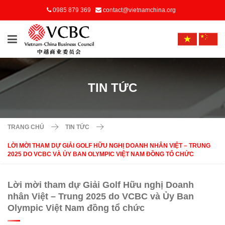
0985 879 369
contact@vietnamchina.org
TIN TỨC
TRANG CHỦ
TIN TỨC
LỜI MỜI THAM DỰ GIẢI GOLF HỮU NGHỊ DOANH NHÂN VIỆT – TRUNG
2025 DO VCBC VÀ ỦY BAN OLYMPIC VIỆT NAM ĐỒNG TỔ CHỨC
Lời mời tham dự Giải Golf Hữu nghị Doanh
nhân Việt – Trung 2025 do VCBC và Ủy Ban
Olympic Việt Nam đồng tổ chức