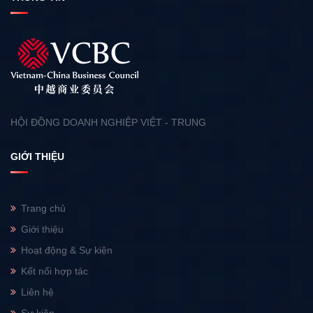
HỘI ĐỒNG DOANH NGHIỆP VIỆT - TRUNG
GIỚI THIỆU
Trang chủ
Giới thiệu
Hoạt động & Sự kiện
Kết nối hợp tác
Liên hệ
Sự kiện