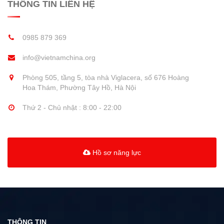
THÔNG TIN LIÊN HỆ
0985 879 369
info@vietnamchina.org
Phòng 505, tầng 5, tòa nhà Viglacera, số 676 Hoàng
Hoa Thám, Phường Tây Hồ, Hà Nội
Thứ 2 - Chủ nhật : 8:00 - 22:00
Hồ sơ năng lực
THÔNG TIN