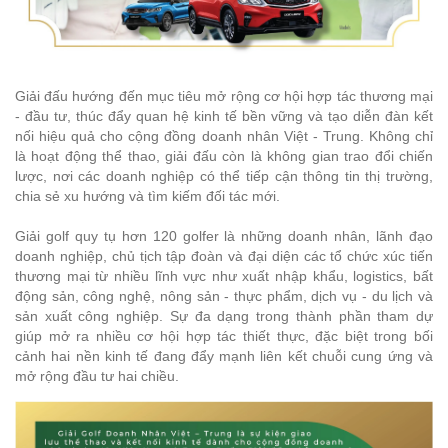
Giải đấu hướng đến mục tiêu mở rộng cơ hội hợp tác thương mại
- đầu tư, thúc đẩy quan hệ kinh tế bền vững và tạo diễn đàn kết
nối hiệu quả cho cộng đồng doanh nhân Việt - Trung. Không chỉ
là hoạt động thể thao, giải đấu còn là không gian trao đổi chiến
lược, nơi các doanh nghiệp có thể tiếp cận thông tin thị trường,
chia sẻ xu hướng và tìm kiếm đối tác mới.
Giải golf quy tụ hơn 120 golfer là những doanh nhân, lãnh đạo
doanh nghiệp, chủ tịch tập đoàn và đại diện các tổ chức xúc tiến
thương mại từ nhiều lĩnh vực như xuất nhập khẩu, logistics, bất
động sản, công nghệ, nông sản - thực phẩm, dịch vụ - du lịch và
sản xuất công nghiệp. Sự đa dạng trong thành phần tham dự
giúp mở ra nhiều cơ hội hợp tác thiết thực, đặc biệt trong bối
cảnh hai nền kinh tế đang đẩy mạnh liên kết chuỗi cung ứng và
mở rộng đầu tư hai chiều.