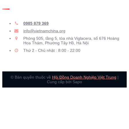
THÔNG TIN LIÊN HỆ
0985 879 369
info@vietnamchina.org
Phòng 505, tầng 5, tòa nhà Viglacera, số 676 Hoàng
Hoa Thám, Phường Tây Hồ, Hà Nội
Thứ 2 - Chủ nhật : 8:00 - 22:00
© Bản quyền thuộc về
Hội Đồng Doanh Nghiệp Việt Trung
|
Cung cấp bởi Sapo