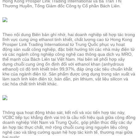
Hong Kong Prosper Link Trading International và bà Trần Thị
Thương Huyền, Tổng Giám đốc Công ty Cổ phần Bách Liên.
Theo nội dung Biên bản ghi nhớ, hai doanh nghiệp sẽ hợp tác trong
lĩnh vực cung ứng ethanol tinh khiết, chất lượng cao từ Hong Kong
Prosper Link Trading International từ Trung Quốc phục vụ hoạt
động sản xuất công nghiệp, đặc biệt hướng tới các nhà máy điện tử
và các ngành công nghiệp công nghệ cao thông qua dịch vụ MRO,
thế mạnh của Bách Liên tại Việt Nam. Hai bên sẽ phối hợp xây
dựng chuỗi cung ứng ổn định đối với ethanol khan (anhydrous
ethanol) có độ tinh khiết trên 99,97%, đáp ứng các tiêu chuẩn khắt
khe của ngành điện tử. Sản phẩm được ứng dụng trong sản xuất và
làm sạch linh kiện điện tử, bán dẫn, pin lithium, vật liệu silicon và
các hóa chất tinh khiết khác.
Thông qua hoạt động khảo sát, kết nối và xúc tiến hợp tác này,
VCBC tiếp tục khẳng định vai trò là cầu nối hiệu quả giữa cộng đồng
doanh nghiệp Việt Nam và Trung Quốc, góp phần thúc đẩy các dự
án hợp tác thực chất, mở rộng chuỗi cung ứng nguyên liệu công
nghệ cao và tăng cường quan hệ hợp tác kinh tế, thương mại giữa
hai nước.