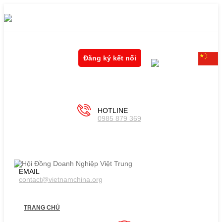
Đăng ký kết nối
HOTLINE
0985 879 369
EMAIL
contact@vietnamchina.org
TRANG CHỦ