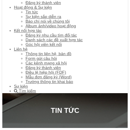
Đăng ký thành viên
Hoạt động & Sự kiện
Tin tức
Sự kiện sắp diễn ra
Báo chí nói về chúng tôi
Album ảnh/video hoạt động
Kết nối hợp tác
Đăng ký nhu cầu tìm đối tác
Danh sách các đề xuất hợp tác
Góc hội viên kết nối
Liên hệ
Thông tin liên hệ, bản đồ
Form gửi câu hỏi
Các kênh mạng xã hội
Đăng ký thành viên
Điều lệ hiệp hội (FDF)
Mẫu đơn đăng ký (Word)
Trường thông tin khai báo
Sự kiện
Tìm kiếm
TIN TỨC