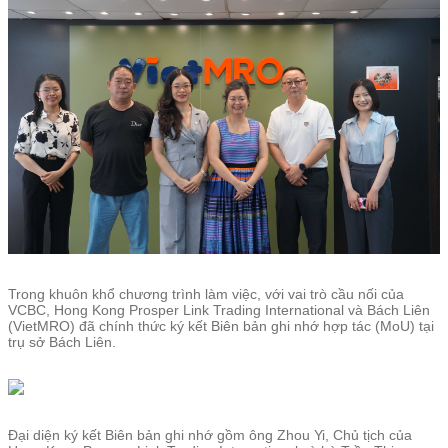
Trong khuôn khổ chương trình làm việc, với vai trò cầu nối của
VCBC, Hong Kong Prosper Link Trading International và Bách Liên
(VietMRO) đã chính thức ký kết Biên bản ghi nhớ hợp tác (MoU) tại
trụ sở Bách Liên.
Đại diện ký kết Biên bản ghi nhớ gồm ông Zhou Yi, Chủ tịch của