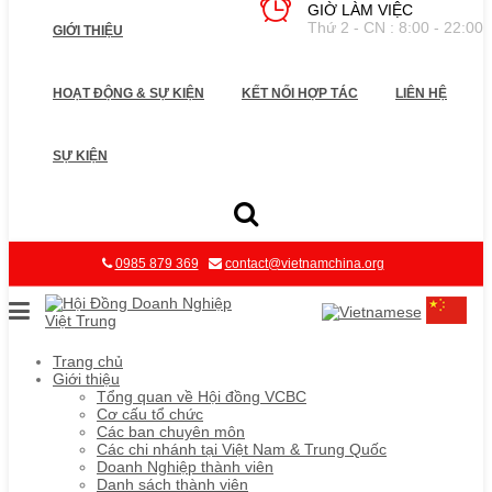
GIỜ LÀM VIỆC
Thứ 2 - CN : 8:00 - 22:00
GIỚI THIỆU
HOẠT ĐỘNG & SỰ KIỆN
KẾT NỐI HỢP TÁC
LIÊN HỆ
SỰ KIỆN
0985 879 369
contact@vietnamchina.org
Trang chủ
Giới thiệu
Tổng quan về Hội đồng VCBC
Cơ cấu tổ chức
Các ban chuyên môn
Các chi nhánh tại Việt Nam & Trung Quốc
Doanh Nghiệp thành viên
Danh sách thành viên