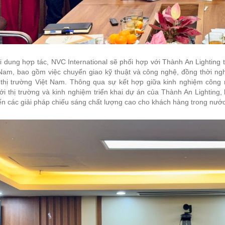
 dung hợp tác, NVC International sẽ phối hợp với Thành An Lighting t
t Nam, bao gồm việc chuyển giao kỹ thuật và công nghệ, đồng thời n
 thị trường Việt Nam. Thông qua sự kết hợp giữa kinh nghiệm công 
ới thị trường và kinh nghiệm triển khai dự án của Thành An Lighting
n các giải pháp chiếu sáng chất lượng cao cho khách hàng trong nước