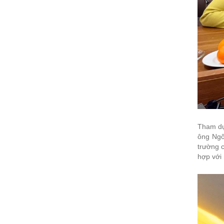
Tham dự
ông Ngô
trường c
hợp với