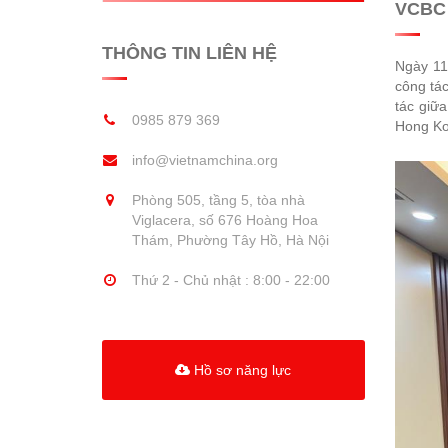
VCBC 
THÔNG TIN LIÊN HỆ
Ngày 11
công tá
tác giữ
0985 879 369
Hong Ko
info@vietnamchina.org
Phòng 505, tầng 5, tòa nhà
Viglacera, số 676 Hoàng Hoa
Thám, Phường Tây Hồ, Hà Nội
Thứ 2 - Chủ nhật : 8:00 - 22:00
Hồ sơ năng lực