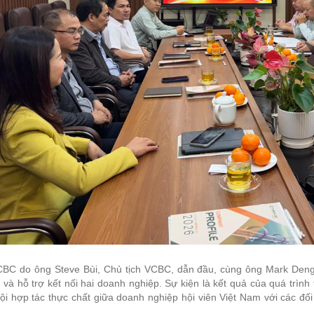
BC do ông Steve Bùi, Chủ tịch VCBC, dẫn đầu, cùng ông Mark Deng,
và hỗ trợ kết nối hai doanh nghiệp. Sự kiện là kết quả của quá trìn
ội hợp tác thực chất giữa doanh nghiệp hội viên Việt Nam với các đối 