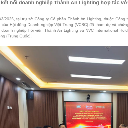
kết nối doanh nghiệp Thành An Lighting hợp tác với
/3/2026, tại trụ sở
Công ty Cổ phần Thành An Lighting
, thuộc
Công t
c của
Hội đồng Doanh nghiệp Việt Trung
(VCBC) đã tham dự và chứng k
a doanh nghiệp hội viên Thành An Lighting và
NVC International Hold
ng (Trung Quốc).