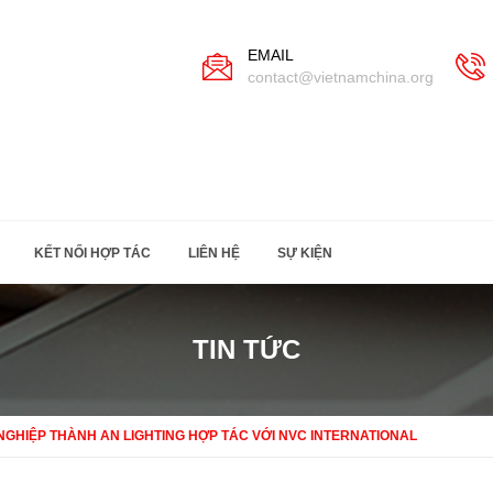
EMAIL
contact@vietnamchina.org
KẾT NỐI HỢP TÁC
LIÊN HỆ
SỰ KIỆN
TIN TỨC
NGHIỆP THÀNH AN LIGHTING HỢP TÁC VỚI NVC INTERNATIONAL