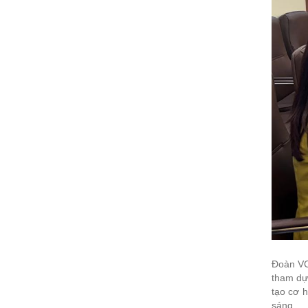
Đoàn VC
tham dự 
tạo cơ h
sáng.