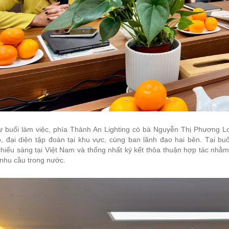
 buổi làm việc, phía Thành An Lighting có bà Nguyễn Thị Phương Loa
, đại diện tập đoàn tại khu vực, cùng ban lãnh đạo hai bên. Tại buổ
hiếu sáng tại Việt Nam và thống nhất ký kết thỏa thuận hợp tác nhằm
 nhu cầu trong nước.