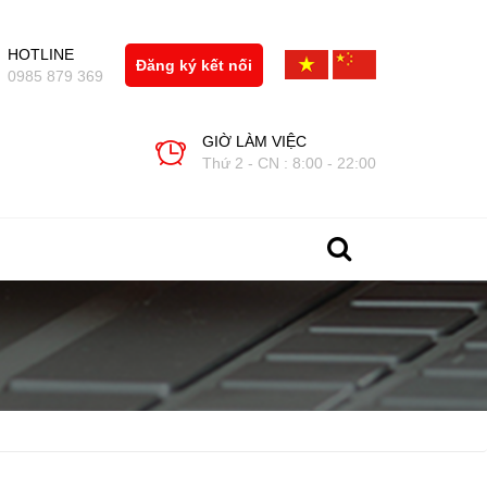
HOTLINE
Đăng ký kết nối
0985 879 369
GIỜ LÀM VIỆC
Thứ 2 - CN : 8:00 - 22:00