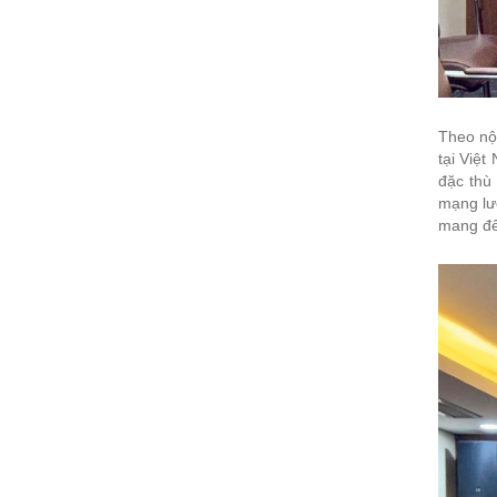
Theo nội
tại Việ
đặc thù
mạng lư
mang đế