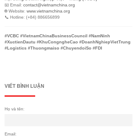
📧 Email:
contact@vietnamchina.org
🌐 Website:
www.vietnamchina.org
📞 Hotline: (+84) 886656899
#VCBC #VietnamChinaBusinessCouncil #NamNinh
#XuctienDautu #KhuCongngheCao #DoanhNghiepVietTrung
#Logistics #Thuongmaiso #ChuyendoiSo #FDI
VIẾT BÌNH LUẬN
Họ và tên:
Email: