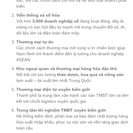
vực, với các chính sách cởi mở và hệ sinh thái fintech phát
triển.
Viễn thông và số hóa
Với hơn
3.000 doanh nghiệp số
đang hoạt động, đây là
mảng có sức hút đầu tư mạnh mẽ trong chuyển đổi số, AI,
dữ liệu lớn và điện toán đám mây.
Thương mại tự do
Các chính sách thương mại mở cùng vị trí chiến lược giúp
Nam Ninh trở thành điểm đến lý tưởng cho doanh nghiệp
ASEAN.
Khu ngoại quan và thương mại hàng hóa đặc thù
Nổi bật với lưu lượng
thảo dược, hoa quả và nông sản
tạm xuất – tái xuất lớn nhất Trung Quốc.
Thương mại điện tử xuyên biên giới
Thành phố là trung tâm vận hành các sàn TMĐT lớn và liên
kết với chuỗi logistics xuyên quốc gia.
Trung tâm thí nghiệm TMĐT xuyên biên giới
Hệ thống kiểm định, phân loại và bảo đảm chất lượng hàng
hóa xuất nhập khẩu, phục vụ các sàn và nền tảng giao dịch
toàn cầu.