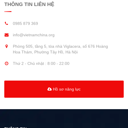
THÔNG TIN LIÊN HỆ
0985 879 369
info@vietnamchina.org
Phòng 505, tầng 5, tòa nhà Viglacera, số 676 Hoàng
Hoa Thám, Phường Tây Hồ, Hà Nội
Thứ 2 - Chủ nhật : 8:00 - 22:00
Hồ sơ năng lực