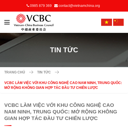
0985 879 369
contact@vietnamchina.org
TIN TỨC
TRANG CHỦ
TIN TỨC
VCBC LÀM VIỆC VỚI KHU CÔNG NGHỆ CAO NAM NINH, TRUNG QUỐC:
MỞ RỘNG KHÔNG GIAN HỢP TÁC ĐẦU TƯ CHIẾN LƯỢC
VCBC LÀM VIỆC VỚI KHU CÔNG NGHỆ CAO
NAM NINH, TRUNG QUỐC: MỞ RỘNG KHÔNG
GIAN HỢP TÁC ĐẦU TƯ CHIẾN LƯỢC