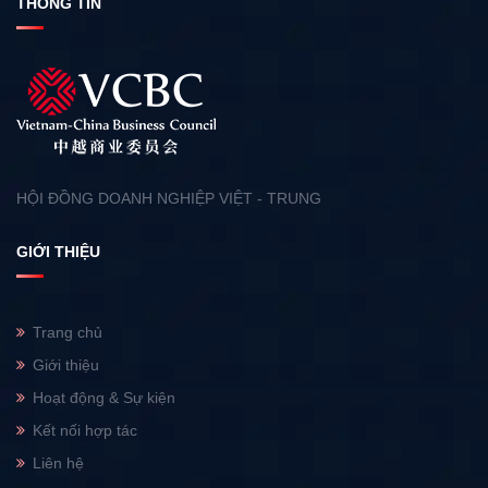
THÔNG TIN
HỘI ĐỒNG DOANH NGHIỆP VIỆT - TRUNG
GIỚI THIỆU
Trang chủ
Giới thiệu
Hoạt động & Sự kiện
Kết nối hợp tác
Liên hệ