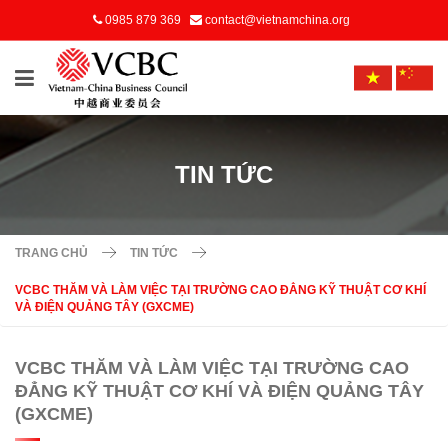
0985 879 369
contact@vietnamchina.org
TIN TỨC
TRANG CHỦ
TIN TỨC
VCBC THĂM VÀ LÀM VIỆC TẠI TRƯỜNG CAO ĐẲNG KỸ THUẬT CƠ KHÍ
VÀ ĐIỆN QUẢNG TÂY (GXCME)
VCBC THĂM VÀ LÀM VIỆC TẠI TRƯỜNG CAO
ĐẲNG KỸ THUẬT CƠ KHÍ VÀ ĐIỆN QUẢNG TÂY
(GXCME)