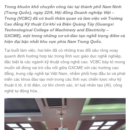
Trong khuôn khổ chuyến công tác tại thành phố Nam Ninh
(Trung Quốc), ngày 22/4, Hội đồng Doanh nghiệp Việt –
Trung (VCBC) đã có buổi thăm quan và làm việc với Trường
Cao đẳng Kỹ thuật Cơ khí và Điện Quảng Tây (Guangxi
Technological College of Machinery and Electricity –
GXCME), một trong những cơ sở đào tạo nghề trọng điểm và
hiện đại bậc nhất khu vực phía Nam Trung Quốc.
Tại buổi làm việc, hai bên đã có những trao đổi sâu rộng xoay
quanh định hướng hợp tác trong lĩnh vực giáo dục nghề nghiệp,
đặc biệt là các ngành kỹ thuật công nghệ cao. VCBC bày tỏ mong
muốn sẽ đóng vai trò cầu nối giữa GXCME với các trường cao
đẳng, trung cấp nghề tại Việt Nam, nhằm phối hợp đầu tư và phát
triển các khoa đào tạo mới trong các lĩnh vực chiến lược như kỹ
thuật ô tô, ô tô điện, cơ khí chính xác, trí tuệ nhân tạo (AI), công
nghệ tự động hóa…