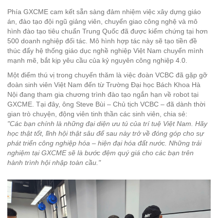
Phía GXCME cam kết sẵn sàng đảm nhiệm việc xây dựng giáo
án, đào tạo đội ngũ giảng viên, chuyển giao công nghệ và mô
hình đào tạo tiêu chuẩn Trung Quốc đã được kiểm chứng tại hơn
500 doanh nghiệp đối tác. Mô hình hợp tác này sẽ tạo tiền đề
thúc đẩy hệ thống giáo dục nghề nghiệp Việt Nam chuyển mình
mạnh mẽ, bắt kịp yêu cầu của kỷ nguyên công nghiệp 4.0.
Một điểm thú vị trong chuyến thăm là việc đoàn VCBC đã gặp gỡ
đoàn sinh viên Việt Nam đến từ Trường Đại học Bách Khoa Hà
Nội đang tham gia chương trình đào tạo ngắn hạn về robot tại
GXCME. Tại đây, ông Steve Bùi – Chủ tịch VCBC – đã dành thời
gian trò chuyện, động viên tinh thần các sinh viên, chia sẻ:
"Các bạn chính là những đại diện ưu tú của trí tuệ Việt Nam. Hãy
học thật tốt, lĩnh hội thật sâu để sau này trở về đóng góp cho sự
phát triển công nghiệp hóa – hiện đại hóa đất nước. Những trải
nghiệm tại GXCME sẽ là bước đệm quý giá cho các bạn trên
hành trình hội nhập toàn cầu."