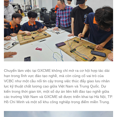
Chuyến làm việc tại GXCME không chỉ mở ra cơ hội hợp tác dài
hạn trong lĩnh vực đào tạo nghề, mà còn củng cố vai trò của
VCBC như một cầu nối tin cậy trong việc thúc đẩy giao lưu nhân
lực kỹ thuật chất lượng cao giữa Việt Nam và Trung Quốc. Dự
kiến trong thời gian tới, một số dự án liên kết đào tạo nghề giữa
các trường Việt Nam và GXCME sẽ được triển khai tại Hà Nội, TP.
Hồ Chí Minh và một số khu công nghiệp trọng điểm miền Trung.