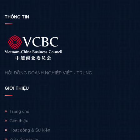
THÔNG TIN
HỘI ĐỒNG DOANH NGHIỆP VIỆT - TRUNG
GIỚI THIỆU
Trang chủ
Giới thiệu
Hoạt động & Sự kiện
Kết nối hợp tác