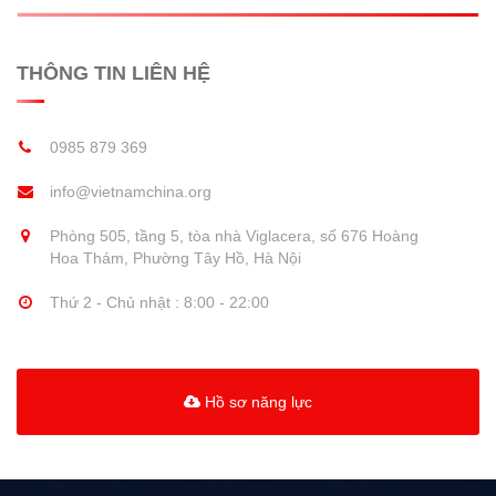
THÔNG TIN LIÊN HỆ
0985 879 369
info@vietnamchina.org
Phòng 505, tầng 5, tòa nhà Viglacera, số 676 Hoàng
Hoa Thám, Phường Tây Hồ, Hà Nội
Thứ 2 - Chủ nhật : 8:00 - 22:00
Hồ sơ năng lực