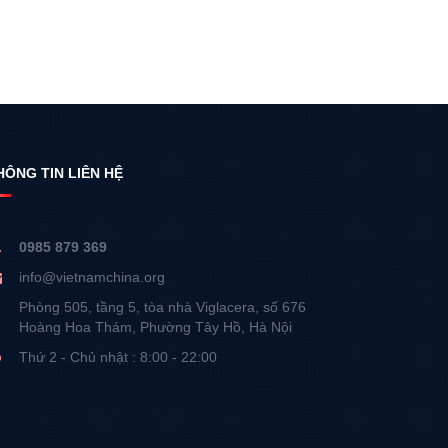
HÔNG TIN LIÊN HỆ
0985 879 369
info@vietnamchina.org
Phòng 505, tầng 5, tòa nhà Viglacera, số 676
Hoàng Hoa Thám, Phường Tây Hồ, Hà Nội
Thứ 2 - Chủ nhật : 8:00 - 22:00