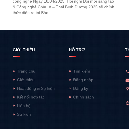
công nghệ Ngày 18/04/2025, Hội nghị Đổi mới sáng tạo
& Công nghệ Châu Á – Thái Bình Dương 2025 sẽ chính
thức diễn ra tại Bảo...
GIỚI THIỆU
HỖ TRỢ
T
Trang chủ
Tìm kiếm
Giới thiệu
Đăng nhập
Hoạt động & Sự kiện
Đăng ký
Kết nối hợp tác
Chính sách
Liên hệ
Sự kiện