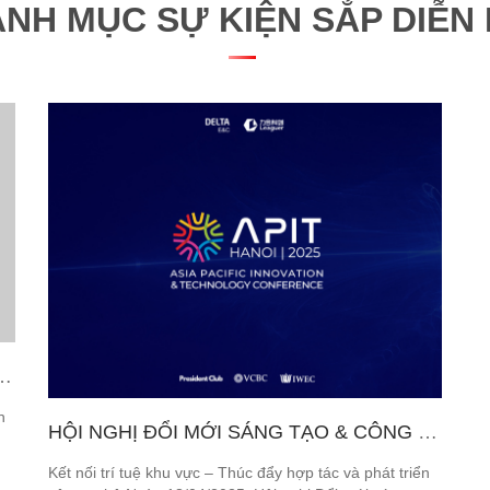
NH MỤC SỰ KIỆN SẮP DIỄN
OẠI, CHUNG TAY PHÁT TRIỂN BỀN VỮNG TƯƠNG LAI
n
HỘI NGHỊ ĐỔI MỚI SÁNG TẠO & CÔNG NGHỆ CHÂU Á – THÁI BÌNH DƯƠNG 2025
n
Kết nối trí tuệ khu vực – Thúc đẩy hợp tác và phát triển