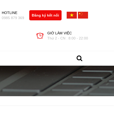
HOTLINE
Đăng ký kết nối
0985 879 369
GIỜ LÀM VIỆC
Thứ 2 - CN : 8:00 - 22:00