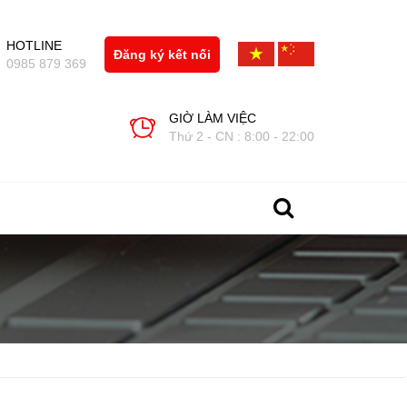
HOTLINE
Đăng ký kết nối
0985 879 369
GIỜ LÀM VIỆC
Thứ 2 - CN : 8:00 - 22:00