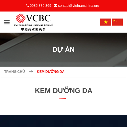
0985 879 369
contact@vietnamchina.org
DỰ ÁN
TRANG CHỦ
KEM DƯỠNG DA
KEM DƯỠNG DA