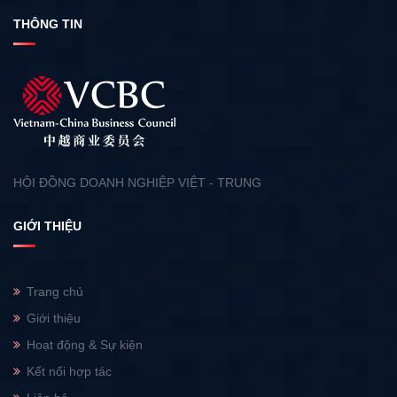
THÔNG TIN
HỘI ĐỒNG DOANH NGHIỆP VIỆT - TRUNG
GIỚI THIỆU
Trang chủ
Giới thiệu
Hoạt động & Sự kiện
Kết nối hợp tác