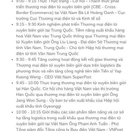
9:00 - 9:15 Thực Thực trạng - Cơ hội - Thách thức phát
triển thương mại điện tử xuyên biên giới (CBE - Cross
Border Ecommerce) tại Việt Nam Bà Lê Hoàng Oanh - Cục
trưởng Cục Thương mại điện tử và Kinh tế số
9:15 - 9:30 Kinh nghiệm phát triển Thương mại điện tử
xuyên biên giới tại Trung Quốc. Tiềm năng xuất khẩu hàng
hoá Việt Nam vào Trung Quốc thông qua Thương mại điện
tử Xuyên biên giới Ông Liu Liang - Đại diện Sở Thương mại
tỉnh Vân Nam, Trung Quốc - Chủ tịch Hiệp hội thương mại
điện tử tỉnh Vân Nam Trung Quốc
9:30 - 9:45 Tăng cường hoạt động kết nối giao thương và
Thương mại điện tử xuyên biên giới dựa trên logistics đa
phương thức và nền tảng công nghệ tiên tiến Tiến sĩ Yap
Kwong Weng - CEO Việt Nam SuperPort
9:45 - 10:00 Thực trạng thương mại điện tử xuyên biên giới
tại Hàn Quốc. Cơ hội cho hàng Việt Nam vào thị trường
Hàn Quốc qua thương mại điện tử xuyên biên giới Ông
Jang Woo Sung - Ủy ban tư vấn xuất khẩu của Hiệp hội
xuất khẩu tỉnh Gyeonggi
10:00 - 10:15 Giới thiệu các sản phẩm tiềm năng và cơ sở
hạ tầng logistics trong xuất khẩu qua thương mại điện tử
xuyên biên giới tại Việt Nam Ông Phạm Anh Tuấn - Phó
Tổng giám đốc Tổng công ty Bưu điện Việt Nam - VNPost