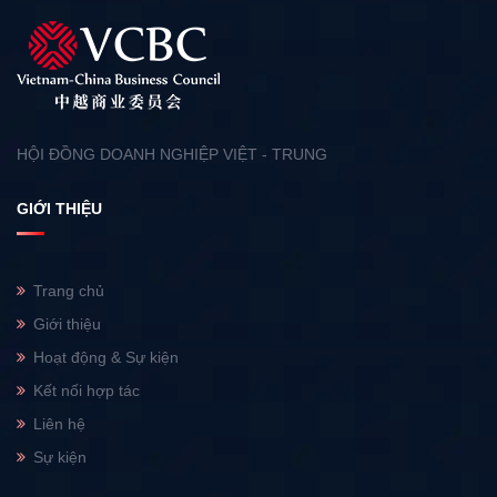
HỘI ĐỒNG DOANH NGHIỆP VIỆT - TRUNG
GIỚI THIỆU
Trang chủ
Giới thiệu
Hoạt động & Sự kiện
Kết nối hợp tác
Liên hệ
Sự kiện