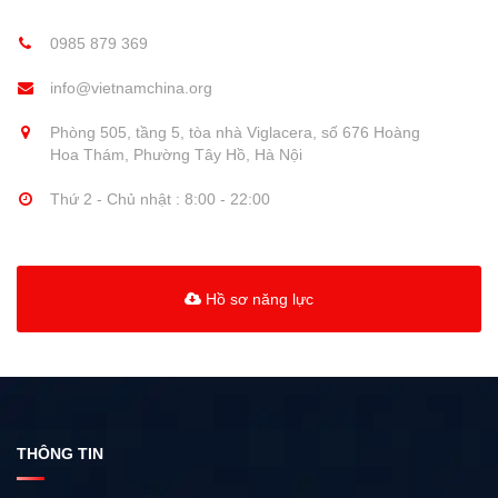
0985 879 369
info@vietnamchina.org
Phòng 505, tầng 5, tòa nhà Viglacera, số 676 Hoàng
Hoa Thám, Phường Tây Hồ, Hà Nội
Thứ 2 - Chủ nhật : 8:00 - 22:00
Hồ sơ năng lực
THÔNG TIN