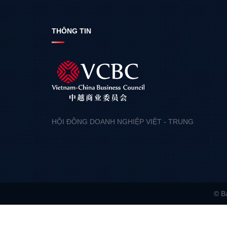
THÔNG TIN
HỘI ĐỒNG DOANH NGHIỆP VIỆT - TRUNG
© B