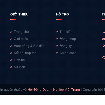
GIỚI THIỆU
HỖ TRỢ
T
Trang chủ
Tìm kiếm
Giới thiệu
Đăng nhập
Hoạt động & Sự kiện
Đăng ký
Kết nối hợp tác
Chính sách
Liên hệ
Sự kiện
ản quyền thuộc về
Hội Đồng Doanh Nghiệp Việt Trung
|
Cung cấp bởi 