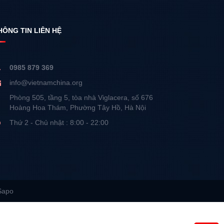
HÔNG TIN LIÊN HỆ
0985 879 369
info@vietnamchina.org
Phòng 505, tầng 5, tòa nhà Viglacera, số 676
Hoàng Hoa Thám, Phường Tây Hồ, Hà Nội
Thứ 2 - Chủ nhật : 8:00 - 22:00
Sapo