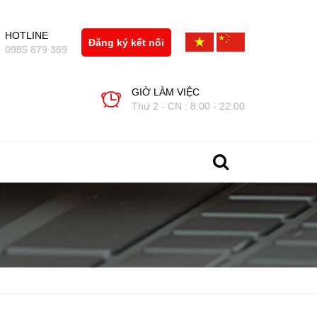
HOTLINE
Đăng ký kết nối
0985 879 369
GIỜ LÀM VIỆC
Thứ 2 - CN : 8:00 - 22:00