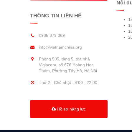
Nội d
THÔNG TIN LIÊN HỆ
1
18
1
0985 879 369
20
info@vietnamchina.org
Phòng 505, tầng 5, tòa nhà
Viglacera, số 676 Hoàng Hoa
Thám, Phường Tây Hồ, Hà Nội
Thứ 2 - Chủ nhật : 8:00 - 22:00
Hồ sơ năng lực