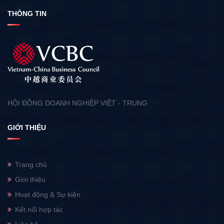
THÔNG TIN
HỘI ĐỒNG DOANH NGHIỆP VIỆT - TRUNG
GIỚI THIỆU
Trang chủ
Giới thiệu
Hoạt động & Sự kiện
Kết nối hợp tác