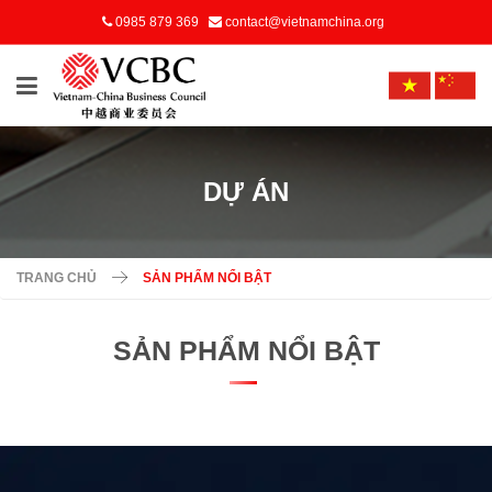
0985 879 369
contact@vietnamchina.org
DỰ ÁN
TRANG CHỦ
SẢN PHẨM NỔI BẬT
SẢN PHẨM NỔI BẬT