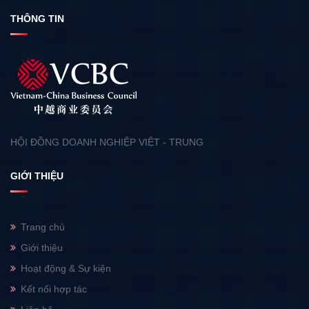
THÔNG TIN
HỘI ĐỒNG DOANH NGHIỆP VIỆT - TRUNG
GIỚI THIỆU
Trang chủ
Giới thiệu
Hoạt động & Sự kiện
Kết nối hợp tác