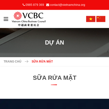
0985 879 369
contact@vietnamchina.org
DỰ ÁN
TRANG CHỦ
SỮA RỬA MẶT
SỮA RỬA MẶT