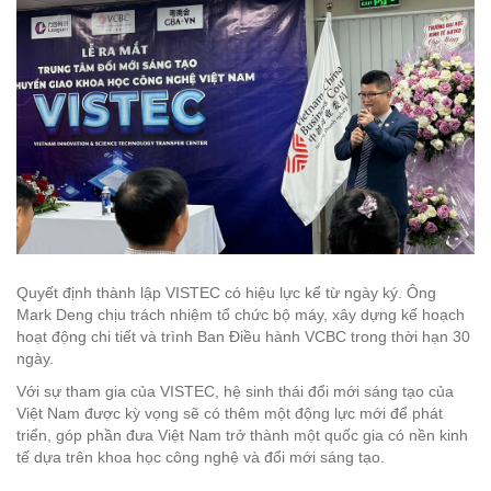
Quyết định thành lập VISTEC có hiệu lực kể từ ngày ký. Ông
Mark Deng chịu trách nhiệm tổ chức bộ máy, xây dựng kế hoạch
hoạt động chi tiết và trình Ban Điều hành VCBC trong thời hạn 30
ngày.
Với sự tham gia của VISTEC, hệ sinh thái đổi mới sáng tạo của
Việt Nam được kỳ vọng sẽ có thêm một động lực mới để phát
triển, góp phần đưa Việt Nam trở thành một quốc gia có nền kinh
tế dựa trên khoa học công nghệ và đổi mới sáng tạo.