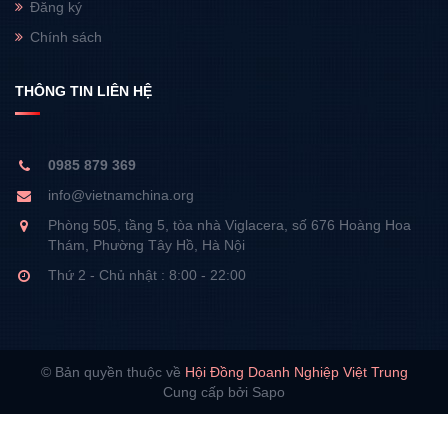
Đăng ký
Chính sách
THÔNG TIN LIÊN HỆ
0985 879 369
info@vietnamchina.org
Phòng 505, tầng 5, tòa nhà Viglacera, số 676 Hoàng Hoa
Thám, Phường Tây Hồ, Hà Nội
Thứ 2 - Chủ nhật : 8:00 - 22:00
© Bản quyền thuộc về
Hội Đồng Doanh Nghiệp Việt Trung
Cung cấp bởi Sapo