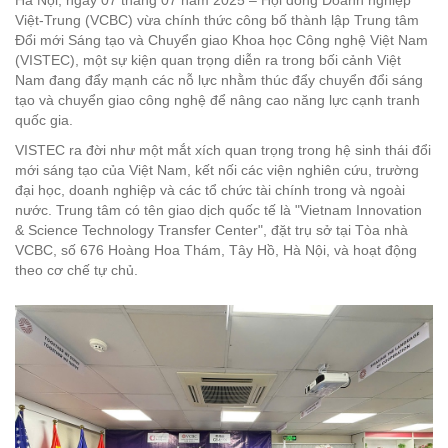
Hà Nội, ngày 07 tháng 07 năm 2025 – Hội đồng Doanh nghiệp
Việt-Trung (VCBC) vừa chính thức công bố thành lập Trung tâm
Đổi mới Sáng tạo và Chuyển giao Khoa học Công nghệ Việt Nam
(VISTEC), một sự kiện quan trọng diễn ra trong bối cảnh Việt
Nam đang đẩy mạnh các nỗ lực nhằm thúc đẩy chuyển đổi sáng
tạo và chuyển giao công nghệ để nâng cao năng lực cạnh tranh
quốc gia.
VISTEC ra đời như một mắt xích quan trọng trong hệ sinh thái đổi
mới sáng tạo của Việt Nam, kết nối các viện nghiên cứu, trường
đại học, doanh nghiệp và các tổ chức tài chính trong và ngoài
nước. Trung tâm có tên giao dịch quốc tế là "Vietnam Innovation
& Science Technology Transfer Center", đặt trụ sở tại Tòa nhà
VCBC, số 676 Hoàng Hoa Thám, Tây Hồ, Hà Nội, và hoạt động
theo cơ chế tự chủ.