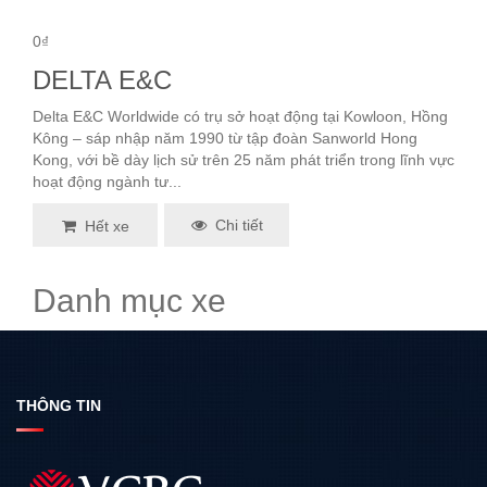
0₫
DELTA E&C
Delta E&C Worldwide có trụ sở hoạt động tại Kowloon, Hồng
Kông – sáp nhập năm 1990 từ tập đoàn Sanworld Hong
Kong, với bề dày lịch sử trên 25 năm phát triển trong lĩnh vực
hoạt động ngành tư...
Chi tiết
Hết xe
Danh mục xe
THÔNG TIN