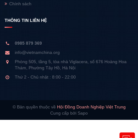
Chính sách
THÔNG TIN LIÊN HỆ
0985 879 369
info@vietnamchina.org
Phòng 505, tầng 5, tòa nhà Viglacera, số 676 Hoàng Hoa
Thám, Phường Tây Hồ, Hà Nội
Thứ 2 - Chủ nhật : 8:00 - 22:00
© Bản quyền thuộc về
Hội Đồng Doanh Nghiệp Việt Trung
Cung cấp bởi Sapo