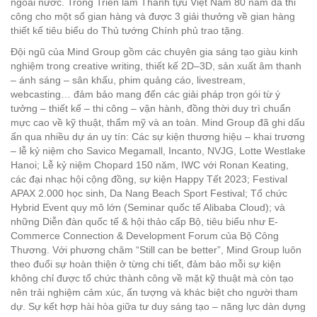
ngoài nước. Trong Triển lãm Thành tựu Việt Nam 80 năm đã thi
công cho một số gian hàng và được 3 giải thưởng về gian hàng
thiết kế tiêu biểu do Thủ tướng Chính phủ trao tặng.
Đội ngũ của Mind Group gồm các chuyên gia sáng tạo giàu kinh
nghiệm trong creative writing, thiết kế 2D–3D, sản xuất âm thanh
– ánh sáng – sân khấu, phim quảng cáo, livestream,
webcasting… đảm bảo mang đến các giải pháp trọn gói từ ý
tưởng – thiết kế – thi công – vận hành, đồng thời duy trì chuẩn
mực cao về kỹ thuật, thẩm mỹ và an toàn. Mind Group đã ghi dấu
ấn qua nhiều dự án uy tín: Các sự kiện thương hiệu – khai trương
– lễ kỷ niệm cho Savico Megamall, Incanto, NVJG, Lotte Westlake
Hanoi; Lễ kỷ niệm Chopard 150 năm, IWC với Ronan Keating,
các đại nhạc hội cộng đồng, sự kiện Happy Tết 2023; Festival
APAX 2.000 học sinh, Da Nang Beach Sport Festival; Tổ chức
Hybrid Event quy mô lớn (Seminar quốc tế Alibaba Cloud); và
những Diễn đàn quốc tế & hội thảo cấp Bộ, tiêu biểu như E-
Commerce Connection & Development Forum của Bộ Công
Thương. Với phương châm “Still can be better”, Mind Group luôn
theo đuổi sự hoàn thiện ở từng chi tiết, đảm bảo mỗi sự kiện
không chỉ được tổ chức thành công về mặt kỹ thuật mà còn tạo
nên trải nghiệm cảm xúc, ấn tượng và khác biệt cho người tham
dự. Sự kết hợp hài hòa giữa tư duy sáng tạo – năng lực dàn dựng